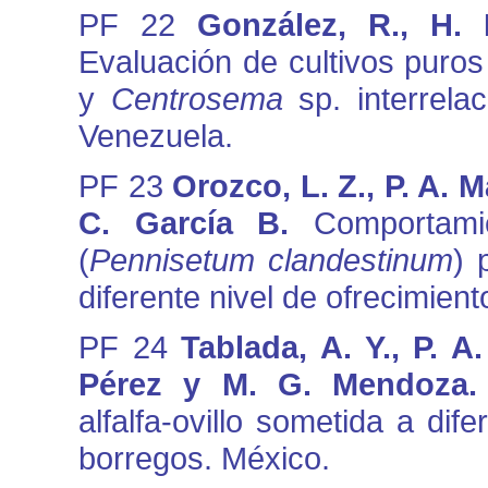
PF 22
González, R., H. 
Evaluación de cultivos puro
y
Centrosema
sp. interrela
Venezuela.
PF 23
Orozco, L. Z., P. A. M
C. García B.
Comportami
(
Pennisetum clandestinum
) 
diferente nivel de ofrecimient
PF 24
Tablada, A. Y., P. A
Pérez y M. G. Mendoza
alfalfa-ovillo sometida a di
borregos. México.