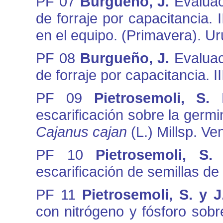
PF 07
Burgueño, J.
Evaluac
de forraje por capacitancia. 
en el equipo. (Primavera). U
PF 08
Burgueño, J.
Evaluac
de forraje por capacitancia. I
PF 09
Pietrosemoli, S.
escarificación sobre la germ
Cajanus cajan
(L.) Millsp. Ve
PF 10
Pietrosemoli, S
escarificación de semillas de
PF 11
Pietrosemoli, S. y J
con nitrógeno y fósforo sobr