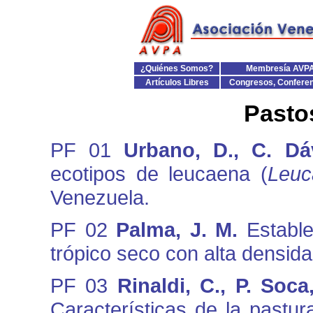
¿Quiénes Somos?
Membresía AVP
Artículos Libres
Congresos, Confere
Pasto
PF 01
Urbano, D., C. Dá
ecotipos de leucaena (
Leuc
Venezuela.
PF 02
Palma, J. M.
Establ
trópico seco con alta densid
PF 03
Rinaldi, C., P. Soc
Características de la pastu