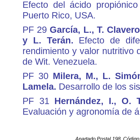
Efecto del ácido propiónic
Puerto Rico, USA.
PF 29
García, L., T. Claver
y L. Terán.
Efecto de dif
rendimiento y valor nutritivo 
de Wit. Venezuela.
PF 30
Milera, M., L. Simón
Lamela.
Desarrollo de los si
PF 31
Hernández, I., O. 
Evaluación y agronomía de á
Apartado Postal 198. Código 3