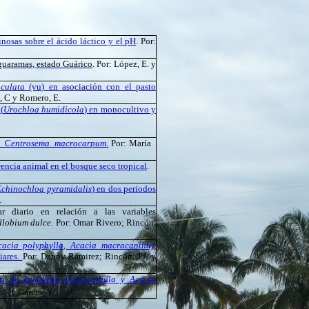
nosas sobre el ácido láctico y el
pH
. Por:
aguaramas, estado Guárico
. Por: López, E. y
culata
(vu) en asociación con el pasto
, C y Romero, E.
(
Urochloa
humidicola
) en monocultivo y
e C
entrosema macrocarpum.
P
or: María
rencia animal en el bosque seco tropical
.
Echinochloa pyramidalis
) en dos periodos
.
ar diario en relación a las variables
llobium dulce.
Por: Omar Rivero; Rincón,
cacia polyphylla, Acacia macracantha),
iares.
Por:
Danny Rámirez; Rincón, J.J. y
nto de
Leucaena leucocephala y Acacia
. J. y Garcia, Y.