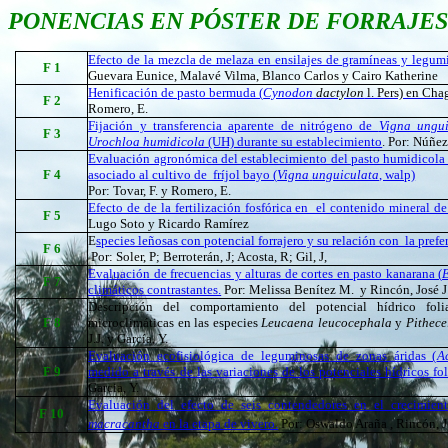
PONENCIAS EN PÓSTER DE FORRAJES
Efecto de la mezcla de melaza en ensilajes de gramíneas y legumi
F 1
Guevara Eunice, Malavé Vilma, Blanco Carlos y Cairo Katherine
Henificación de pasto bermuda (
Cynodon
dactylon
l. Pers) en Ch
F 2
Romero, E.
Fijación y transferencia aparente de nitrógeno de
Vigna ungui
F 3
Urochloa humidicola
(UH) durante su establecimiento
.
Por: Núñez
Evaluación agronómica del establecimiento del pasto humidicola 
F 4
asociado al cultivo de fríjol bayo (
Vigna
unguiculata
, walp)
Por: Tovar, F. y Romero, E.
Efecto de de la fertilización fosfórica en el contenido mineral d
F 5
Lugo Soto y Ricardo Ramírez
E
species leñosas con potencial forrajero y su relación con la prefe
F 6
Por: Soler, P; Berroterán, J; Acosta, R; Gil, J,
Evaluación de frecuencias y alturas de cortes en pasto kanarana (
F 7
climáticos contrastantes.
Por: Melissa Benítez M. y Rincón, José J
Descripción del comportamiento del potencial hídrico foli
F 8
microclimáticas en las especies
Leucaena leucocephala
y
Pithece
J.J. y García, Y.
Evaluación ecofisiológica de leguminosas de zonas áridas (
A
F 9
medido a través de las variaciones de los potenciales hídricos fol
Garcia, Y.
Evaluación del efecto de seis contendedores en el crecimie
F 10
macracantha
en la etapa de vivero.
Por:
Oswaldo Araña
, Rincón, J