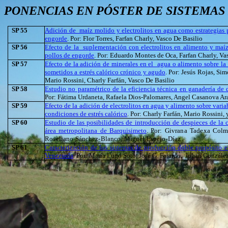
PONENCIAS EN PÓSTER DE SISTEMAS
SP 55
Adición de maíz molido y electrolitos en agua como estrategias 
engorde
. Por: Flor Torres, Farfan Charly, Vasco De Basilio
SP 56
Efecto de la suplementación con electrolitos en alimento y maí
pollos de engorde
. Por:
Eduardo Montes de Oca, Farfan Charly, Va
SP 57
Efecto de la adición de minerales en el agua o alimento sobre la 
sometidos a estrés calórico crónico y agudo
. Por: Jesús Rojas, S
Mario Rossini, Charly Farfán, Vasco De Basilio
SP 58
Estudio no paramétrico de la eficiencia técnica en ganadería de
Por: Fátima Urdaneta, Rafaela Dios-Palomares, Angel Casanova 
SP 59
Efecto de la adición de electrolitos en agua y alimento sobre vari
condiciones de estrés calórico
. Por: Charly Farfán, Mario Rossini,
SP 60
Estudio de las posibilidades de introducción de despieces de la c
área metropolitana de Barquisimeto
.
Por:
Givrana Tadexa Colme
Roseliano Sánchez-Blanco, Miguel Espejo-Díaz
SP 61
Caracterización de los sistemas de producción doble propósito en
Venezuela
. Por: María Lugo Soto, José G. Fajardo, Johan Gonzále