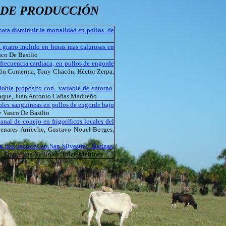
 DE PRODUCCIÓN
para disminuir la mortalidad en pollos de
z grano molido en horas mas calurosas en
sco De Basilio
frecuencia cardiaca, en pollos de engorde
imón Comerma, Tony Chacón, Héctor Zerpa,
 doble propósito con variable de entorno
.
Araque, Juan Antonio Cañas Madueño
ables sanguíneas en pollos de engorde bajo
 y Vasco De Basilio
anal de conejo en frigoríficos locales del
nares Arrieche, Gustavo Nouel-Borges,
 tres sectores en San Silvestre, Barinas,
z, Francelina Molina y Erick Martínez