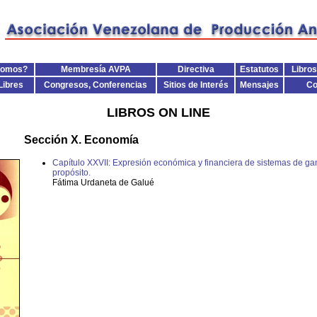
Somos?
Membresía AVPA
Directiva
Estatutos
Libros
Libres
Congresos, Conferencias
Sitios de Interés
Mensajes
Co
LIBROS ON LINE
Sección X. Economía
Capítulo XXVII: Expresión económica y financiera de sistemas de ga
propósito.
Fátima Urdaneta de Galué