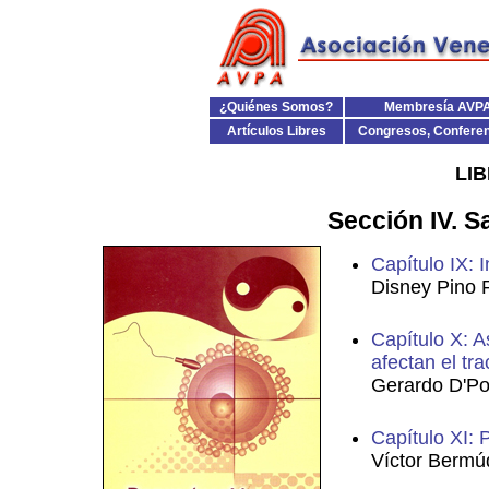
¿Quiénes Somos?
Membresía AVP
Artículos Libres
Congresos, Confere
LI
Sección IV. S
Capítulo IX: 
Disney Pino 
Capítulo X: 
afectan el tra
Gerardo D'Po
Capítulo XI: 
Víctor Bermú