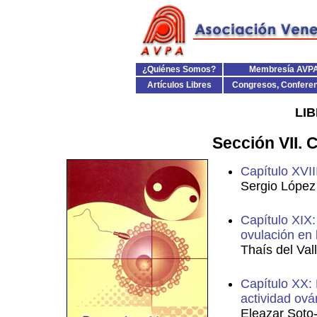
¿Quiénes Somos?
Membresía AVP
Artículos Libres
Congresos, Confere
LI
Sección VII. 
Capítulo XVII
Sergio López
Capítulo XIX:
ovulación en 
Thaís del Val
Capítulo XX: 
actividad ová
Eleazar Soto