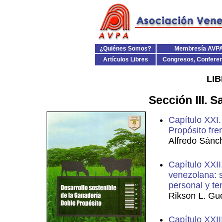
¿Quiénes Somos?
Membresía AVP
Artículos Libres
Congresos, Confere
LI
Sección III. 
Capítulo XXI
Propósito fren
Alfredo Sánch
Capítulo XXII
venezolana: s
personal y te
Rikson L. Gu
Capítulo XXII