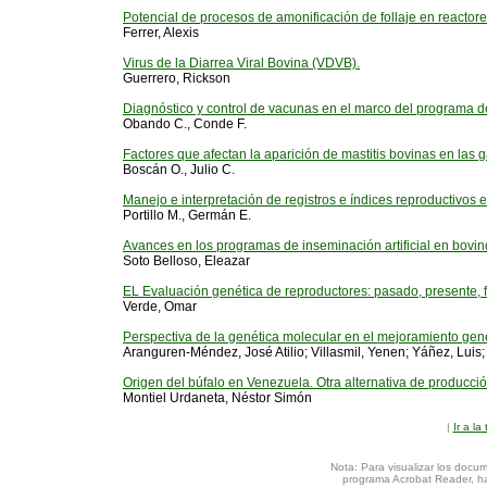
Potencial de procesos de amonificación de follaje en reactor
Ferrer, Alexis
Virus de la Diarrea Viral Bovina (VDVB).
Guerrero, Rickson
Diagnóstico y control de vacunas en el marco del programa de 
Obando C., Conde F.
Factores que afectan la aparición de mastitis bovinas en las 
Boscán O., Julio C.
Manejo e interpretación de registros e índices reproductivos 
Portillo M., Germán E.
Avances en los programas de inseminación artificial en bovin
Soto Belloso, Eleazar
EL Evaluación genética de reproductores: pasado, presente, f
Verde, Omar
Perspectiva de la genética molecular en el mejoramiento gené
Aranguren-Méndez, José Atilio; Villasmil, Yenen; Yáñez, Luis
Origen del búfalo en Venezuela. Otra alternativa de producció
Montiel Urdaneta, Néstor Simón
|
Ir a la
Nota: Para visualizar los docu
programa Acrobat Reader, hag