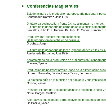
Conferencias Magistrales
Estado actual de la producción agropecuaria nacional y persp
Bentancourt Ramírez, José Luis
O futuro da bovinocultura frente à crise alimentar no mondo.
El futuro de la ganadería de carne delante la crisis alimentar
Barcellos, Julio O. J.; Pereira, Paulo R. X.; Cortez, Francisco;
Productividad, costo y retorno económico.
De la producción de leche en Venezuela.
Ordóñez, Jorge
El futuro de la ganadería de leche, oportunidades en la crisis
Avellaneda Barbarito, José Félix
Agroforestería en la producción de rumiantes en Latinoaméric
Clavero, Tyrone
Producción de pastos y forrajes, base de la alimentación sust
Urbano, Diannelis; Dávila, Ciro y Castro, Fernando
La biotecnología en la nutrición del rumiante y sus implicacio
Obispo, Néstor E.
Presente y futuro del uso de leguminosas del bosque seco y m
Nouel Borges, Gustavo
Alternativas nutricionales para resolver los problemas de estr
De Basilio, Vasco